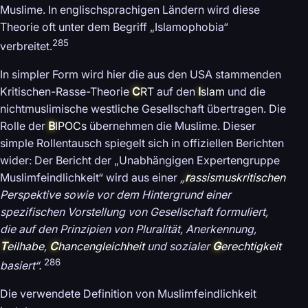
Muslime. In englischsprachigen Ländern wird diese
Theorie oft unter dem Begriff „Islamophobia“
285
verbreitet.
In simpler Form wird hier die aus den USA stammenden
Kritischen-Rasse-Theorie
C
RT
auf den
I
slam
und die
nichtmuslimische westliche Gesellschaft übertragen. Die
Rolle der
B
IPOCs
übernehmen die Muslime. Dieser
simple Rollentausch spiegelt sich in offiziellen Berichten
wider: Der Bericht der „Unabhängigen Expertengruppe
Muslimfeindlichkeit“ wird aus einer
„
r
assismuskritischen
Perspektive sowie vor dem Hintergrund einer
spezifischen Vorstellung von Gesellschaft formuliert,
die auf den Prinzipien von Pluralität, Anerkennung,
T
eilhabe
,
C
hancengleichheit
und sozialer
G
erechtigkeit
286
basiert“.
Die verwendete Definition von Muslimfeindlichkeit