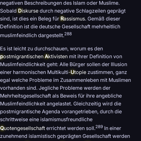
negativen Beschreibungen des Islam oder Muslime.
Sobald
D
iskurse
durch negative Schlagzeilen geprägt
sind, ist dies ein Beleg für
R
assismus
. Gemäß dieser
Definition ist die deutsche Gesellschaft mehrheitlich
288
muslimfeindlich dargestellt.
Es ist leicht zu durchschauen, worum es den
p
ostmigrantischen
A
ktivisten
mit ihrer Definition von
Muslimfeindlichkeit geht: Alle Bürger sollen der Illusion
einer harmonischen Multikulti-
U
topie
zustimmen, ganz
egal welche Probleme im Zusammenleben mit Muslimen
vorhanden sind. Jegliche Probleme werden der
Mehrheitsgesellschaft als Beweis für ihre angebliche
Muslimfeindlichkeit angelastet. Gleichzeitig wird die
postmigrantische Agenda vorangetrieben, durch die
schrittweise eine islamismusfreundliche
289
Q
uotengesellschaft
errichtet werden soll.
In einer
zunehmend islamistisch geprägten Gesellschaft werden