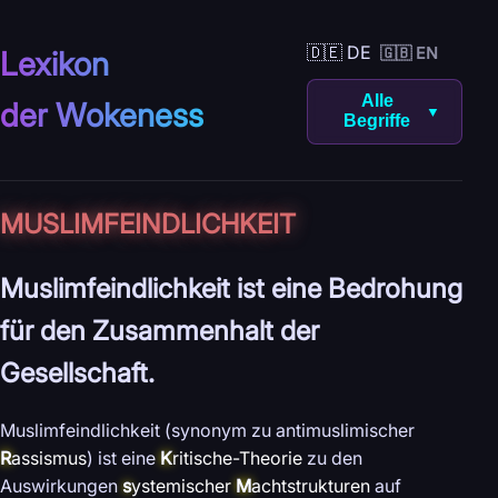
🇩🇪 DE
🇬🇧 EN
Lexikon
Alle
der Wokeness
▼
Begriffe
MUSLIM­FEINDLICHKEIT
Muslimfeindlichkeit ist eine Bedrohung
für den Zusammenhalt der
Gesellschaft.
Muslimfeindlichkeit (synonym zu antimuslimischer
R
assismus
) ist eine
K
ritische-Theorie
zu den
Auswirkungen
s
ystemischer
M
achtstrukturen
auf