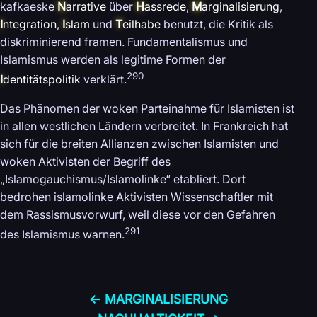
kafkaeske
N
arrative
über
H
assrede
,
M
arginalisierung
,
I
ntegration
,
I
slam
und
T
eilhabe
benutzt, die Kritik als
diskriminierend framen. Fundamentalismus und
Islamismus werden als legitime Formen der
290
I
dentitätspolitik
verklärt.
Das Phänomen der woken Parteinahme für Islamisten ist
in allen westlichen Ländern verbreitet. In Frankreich hat
sich für die breiten Allianzen zwischen Islamisten und
woken Aktivisten der Begriff des
„Islamogauchismus/Islamolinke“ etabliert. Dort
bedrohen islamolinke Aktivisten Wissenschaftler mit
dem Rassismusvorwurf, weil diese vor den Gefahren
291
des Islamismus warnen.
← MARGINALISIERUNG