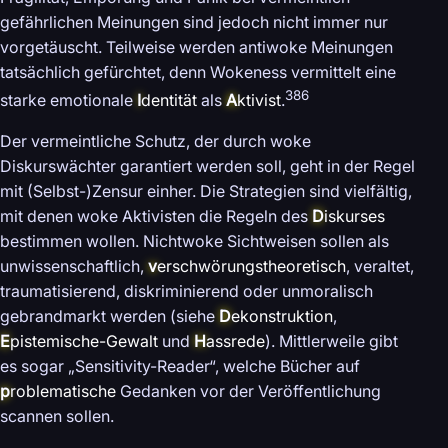
gefährlichen Meinungen sind jedoch nicht immer nur
vorgetäuscht. Teilweise werden antiwoke Meinungen
tatsächlich gefürchtet, denn Wokeness vermittelt eine
386
starke emotionale
I
dentität
als
A
ktivist
.
Der vermeintliche Schutz, der durch woke
Diskurswächter garantiert werden soll, geht in der Regel
mit (Selbst-)Zensur einher. Die Strategien sind vielfältig,
mit denen woke Aktivisten die Regeln des
D
iskurses
bestimmen wollen. Nichtwoke Sichtweisen sollen als
unwissenschaftlich,
v
erschwörungstheoretisch
, veraltet,
traumatisierend, diskriminierend oder unmoralisch
gebrandmarkt werden (siehe
D
ekonstruktion
,
E
pistemische-Gewalt
und
H
assrede
). Mittlerweile gibt
es sogar „Sensitivity-Reader“, welche Bücher auf
p
roblematische
Gedanken vor der Veröffentlichung
scannen sollen.