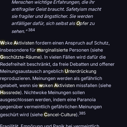
Menschen wichtige Erfahrungen, die ihr
antifragiler Geist braucht. Safetyism macht
sie fragiler und ängstlicher. Sie werden
anfälliger dafür, sich selbst als
O
pfer
zu
384
sehen.“
W
oke
A
ktivisten
fordern einen Anspruch auf Schutz,
insbesondere für
m
arginalisierte
Personen (siehe
G
eschützte-Räume
). In vielen Fällen wird dafür die
Redefreiheit beschränkt, da freie Debatten und offener
Meinungsaustausch angeblich
U
nterdrückung
reproduzieren. Meinungen werden als gefährlich
gelabelt, wenn sie
w
oken
A
ktivisten
missfallen (siehe
H
assrede
). Nichtwoke Meinungen sollen
ausgeschlossen werden, indem eine Paranoia
gegenüber vermeintlich gefährlichen Meinungen
385
geschürt wird (siehe
C
ancel-Culture
).
Fragilität, Empörung und Panik bei vermeintlich