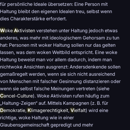
für persönliche Ideale übersetzen: Eine Person mit
Haltung bleibt den eigenen Idealen treu, selbst wenn
dies Charakterstärke erfordert.
W
oke
A
ktivisten
verstehen unter Haltung jedoch etwas
anderes, was mehr mit ideologischem Gehorsam zu tun
hat: Personen mit woker Haltung sollen nur das gelten
lassen, was dem woken Weltbild entspricht. Eine woke
Haltung beweist man vor allem dadurch, indem man
nichtwoke Ansichten ausgrenzt: Andersdenkende sollen
gemaßregelt werden, wenn sie sich nicht ausreichend
von Menschen mit falscher Gesinnung distanzieren oder
wenn sie selbst falsche Meinungen vertreten (siehe
C
ancel-Culture
). Woke Aktivisten rufen häufig zum
„Haltung-Zeigen“ auf. Mittels Kampagnen (z. B. für
D
emokratie
,
K
limagerechtigkeit
,
V
ielfalt
) wird eine
richtige, woke Haltung wie in einer
Glaubensgemeinschaft gepredigt und mehr