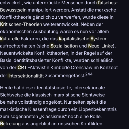
entwickelt, wie unterdrückte Menschen durch
f
alsches-
Bewusstsein
manipuliert werden. Anstatt die marxsche
Konflikttheorie gänzlich zu verwerfen, wurde diese in
K
ritischen-Theorien
weiterentwickelt. Neben der
ökonomischen Ausbeutung waren es nun vor allem
k
ulturelle
Faktoren, die das
k
apitalistische
S
ystem
aufrechterhalten (siehe
S
ozialisation
und
N
eue-Linke
).
Neuentwickelte Konflikttheorien, in der Regel auf der
Basis identitätsbasierter Konflikte, wurden schließlich
von der
C
RT
-Aktivistin Kimberlé Crenshaw im Konzept
244
der
I
ntersektionalität
zusammengefasst.
Heute hat diese identitätsbasierte, intersektionale
Sichtweise die klassisch-marxistische Sichtweise
beinahe vollständig abgelöst. Nur selten spielt die
marxistische Klassenfrage durch ein Lippenbekenntnis
zum sogenannten „Klassismus“ noch eine Rolle.
B
efreiung
aus angeblich intrinsischen Konflikten