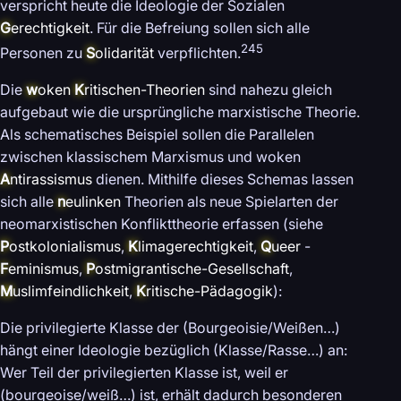
verspricht heute die Ideologie der Sozialen
G
erechtigkeit
. Für die Befreiung sollen sich alle
245
Personen zu
S
olidarität
verpflichten.
Die
w
oken
K
ritischen-Theorien
sind nahezu gleich
aufgebaut wie die ursprüngliche marxistische Theorie.
Als schematisches Beispiel sollen die Parallelen
zwischen klassischem Marxismus und woken
A
ntirassismus
dienen. Mithilfe dieses Schemas lassen
sich alle
n
eulinken
Theorien als neue Spielarten der
neomarxistischen Konflikttheorie erfassen (siehe
P
ostkolonialismus
,
K
limagerechtigkeit
,
Q
ueer
-
F
eminismus
,
P
ostmigrantische-Gesellschaft
,
M
uslimfeindlichkeit
,
K
ritische-Pädagogik
):
Die privilegierte Klasse der (Bourgeoisie/Weißen…)
hängt einer Ideologie bezüglich (Klasse/Rasse…) an:
Wer Teil der privilegierten Klasse ist, weil er
(bourgeoise/weiß…) ist, erhält dadurch besonderen