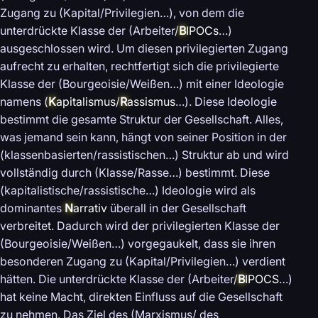
Zugang zu (Kapital/Privilegien…), von dem die
unterdrückte Klasse der (Arbeiter/
B
IPOCs
…)
ausgeschlossen wird. Um diesen privilegierten Zugang
aufrecht zu erhalten, rechtfertigt sich die privilegierte
Klasse der (Bourgeoisie/Weißen…) mit einer Ideologie
namens (
K
apitalismus
/
R
assismus
…). Diese Ideologie
bestimmt die gesamte Struktur der Gesellschaft. Alles,
was jemand sein kann, hängt von seiner Position in der
(klassenbasierten/rassistischen…) Struktur ab und wird
vollständig durch (Klasse/Rasse…) bestimmt. Diese
(kapitalistische/rassistische…) Ideologie wird als
dominantes
N
arrativ
überall in der Gesellschaft
verbreitet. Dadurch wird der privilegierten Klasse der
(Bourgeoisie/Weißen…) vorgegaukelt, dass sie ihren
besonderen Zugang zu (Kapital/Privilegien…) verdient
hätten. Die unterdrückte Klasse der (Arbeiter/
B
IPOCS
…)
hat keine Macht, direkten Einfluss auf die Gesellschaft
zu nehmen. Das Ziel des (Marxismus/ des