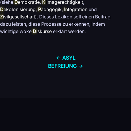
(siehe
D
emokratie
,
K
limagerechtigkeit
,
D
ekolonisierung
,
P
ädagogik
,
I
ntegration
und
Z
ivilgesellschaft
). Dieses Lexikon soll einen Beitrag
dazu leisten, diese Prozesse zu erkennen, indem
wichtige woke
D
iskurse
erklärt werden.
← ASYL
BEFREIUNG →