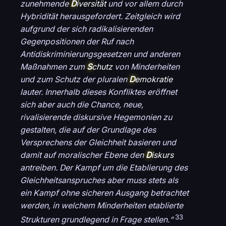
zunehmende
D
iversität
und vor allem durch
Hybridität herausgefordert. Zeitgleich wird
aufgrund der sich radikalisierenden
Gegenpositionen der Ruf nach
Antidiskriminierungsgesetzen und anderen
Maßnahmen zum
S
chutz
von Minderheiten
und zum Schutz der pluralen
D
emokratie
lauter. Innerhalb dieses Konfliktes eröffnet
sich aber auch die Chance, neue,
rivalisierende diskursive Hegemonien zu
gestalten, die auf der Grundlage des
Versprechens der Gleichheit basieren und
damit auf moralischer Ebene den
D
iskurs
antreiben. Der Kampf um die Etablierung des
Gleichheitsanspruches aber muss stets als
ein Kampf ohne sicheren Ausgang betrachtet
werden, in welchem Minderheiten etablierte
33
Strukturen grundlegend in Frage stellen.“