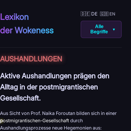
🇩🇪 DE
🇬🇧 EN
Lexikon
Alle
der Wokeness
▼
Begriffe
AUS­HANDLUNGEN
Aktive Aushandlungen prägen den
Alltag in der postmigrantischen
Gesellschaft.
Aus Sicht von Prof. Naika Foroutan bilden sich in einer
p
ostmigrantischen-Gesellschaft
durch
Aushandlungsprozesse neue Hegemonien aus: