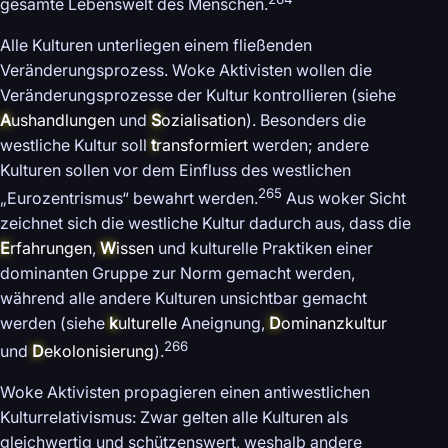
gesamte Lebenswelt des Menschen.
Alle Kulturen unterliegen einem fließenden
Veränderungsprozess. Woke Aktivisten wollen die
Veränderungsprozesse der Kultur kontrollieren (siehe
A
ushandlungen
und
S
ozialisation
). Besonders die
westliche Kultur soll
t
ransformiert
werden; andere
Kulturen sollen vor dem Einfluss des westlichen
265
„Eurozentrismus“ bewahrt werden.
Aus woker Sicht
zeichnet sich die westliche Kultur dadurch aus, dass die
E
rfahrungen
,
W
issen
und kulturelle Praktiken einer
dominanten Gruppe zur Norm gemacht werden,
während alle andere Kulturen unsichtbar gemacht
werden (siehe
k
ulturelle
Aneignung,
D
ominanzkultur
266
und
D
ekolonisierung
).
Woke Aktivisten propagieren einen antiwestlichen
Kulturrelativismus: Zwar gelten alle Kulturen als
gleichwertig und schützenswert, weshalb andere