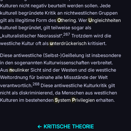
Kulturen nicht negativ beurteilt werden sollen. Jede
kulturell begründete Kritik an nichtwestlichen Gruppen
gilt als illegitime Form des
O
thering
. Wer
U
ngleichheiten
kulturell begründet, gilt teilweise sogar als
267
„kulturalistischer Neorassist“.
Trotzdem wird die
westliche Kultur oft als
u
nterdrückerisch
kritisiert.
Diese antiwestliche (Selbst-)Geißelung ist insbesondere
in den sogenannten Kulturwissenschaften verbreitet.
Aus
n
eulinker
Sicht sind der Westen und die westliche
Weltordnung für beinahe alle Missstände der Welt
268
verantwortlich.
Diese antiwestliche Kulturkritik gilt
nicht als diskriminierend, da Menschen aus westlichen
Kulturen im bestehenden
S
ystem
P
rivilegien
erhalten.
← KRITISCHE THEORIE