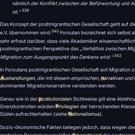
nämlich der Konflikt zwischen der Befürwortung und A
339
ist.“
Das Konzept der postmigrantischen Gesellschaft geht auf die
340
e.V. übernommen wird.
Foroutan bezeichnet sich selbst als
sehr erfreut darüber, dass viele Akademiker wissenschaftlic
postmigrantischen Perspektive das
„Verhältnis zwischen Mig
342
Migration zum Ausgangspunkt des Denkens wird.“
In Foroutans postmigrantischen Gesellschaft soll Migratio
A
ushandlungen
, die mit diesem empirischen,
n
arrativen
und
dominanter Migrationsnarrative verstanden werden.
Genau wie in der
p
ostkolonialen
Sichtweise gilt eine Ablehn
Grenzkontrollen würden
P
rivilegien
der herrschenden Klasse
Süden aufrechterhalten (siehe
N
ationalismus
).
Sozio-ökonomische Fakten belegen jedoch, dass wegen der 
grotesken Rassismusvorwürfen
d
ekonstruiert
der postmigra