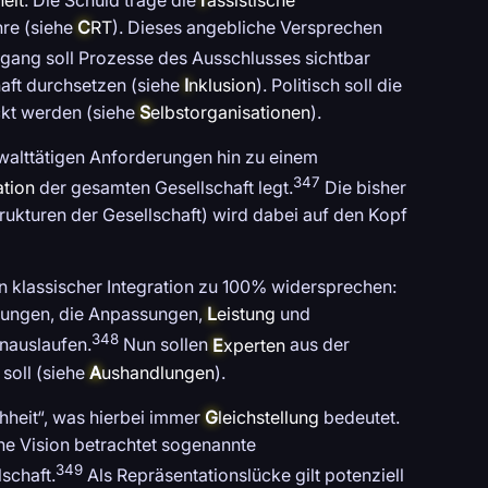
re (siehe
C
RT
). Dieses angebliche Versprechen
gang soll Prozesse des Ausschlusses sichtbar
aft durchsetzen (siehe
I
nklusion
). Politisch soll die
eckt werden (siehe
S
elbstorganisationen
).
alttätigen Anforderungen hin zu einem
347
tion
der gesamten Gesellschaft legt.
Die bisher
ukturen der Gesellschaft) wird dabei auf den Kopf
 klassischer Integration zu 100% widersprechen:
llungen, die Anpassungen,
L
eistung
und
348
inauslaufen.
Nun sollen
E
xperten
aus der
soll (siehe
A
ushandlungen
).
hheit“, was hierbei immer
G
leichstellung
bedeutet.
he Vision betrachtet sogenannte
349
schaft.
Als Repräsentationslücke gilt potenziell