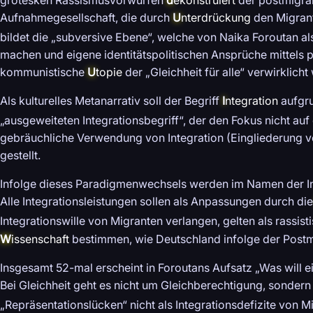
Aufnahmegesellschaft, die durch
U
nterdrückung
den Migran
bildet die „subversive Ebene“, welche von Naika Foroutan a
machen und eigene identitätspolitischen Ansprüche mittels p
kommunistische
U
topie
der „Gleichheit für alle“ verwirklic
Als kulturelles Metanarrativ soll der Begriff
I
ntegration
aufgru
„ausgeweiteten Integrationsbegriff“, der den Fokus nicht auf
gebräuchliche Verwendung von Integration (Eingliederung v
gestellt.
Infolge dieses Paradigmenwechsels werden im Namen der Int
Alle Integrationsleistungen sollen als Anpassungen durch di
Integrationswille von Migranten verlangen, gelten als rassist
W
issenschaft
bestimmen, wie Deutschland infolge der Postmig
Insgesamt 52-mal erscheint in Foroutans Aufsatz „Was will e
Bei Gleichheit geht es nicht um Gleichberechtigung, sondern
„Repräsentationslücken“ nicht als Integrationsdefizite von Mi