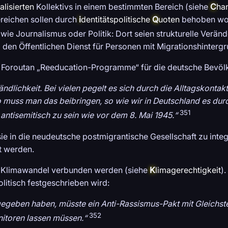
alisierten
Kollektivs in einem bestimmten Bereich (siehe
C
ha
ereichen sollen durch
i
dentitätspolitische
Q
uoten
behoben word
wie Journalismus oder Politik: Dort seien strukturelle Verän
 den Öffentlichen Dienst für Personen mit Migrationshintergr
a Foroutan „Reeducation-Programme“ für die deutsche Bevöl
ndlichkeit. Bei vielen pegelt es sich durch die Alltagskontakte
so muss man das beibringen, so wie wir in Deutschland es 
351
antisemitisch zu sein wie vor dem 8. Mai 1945.“
e in die neudeutsche postmigrantische Gesellschaft zu integ
t werden.
 Klimawandel verbunden werden (siehe
K
limagerechtigkeit
)
olitisch festgeschrieben wird:
rgegeben haben, müsste ein Anti-Rassismus-Pakt mit Gleichst
352
itoren lassen müssen.“