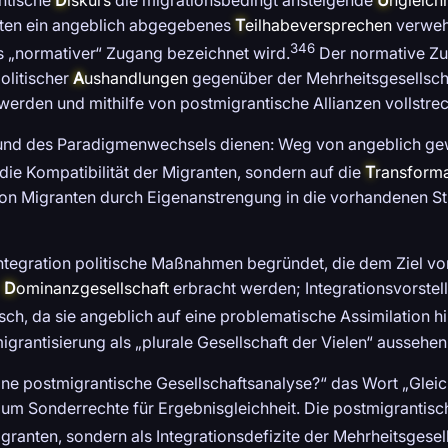
ten ein angeblich abgegebenes
T
eilhabeversprechen
verweh
346
ls „normativer“ Zugang bezeichnet wird.
Der normative Zu
olitischer
A
ushandlungen
gegenüber der Mehrheitsgesellsch
ht werden und mithilfe von postmigrantische Allianzen vollstr
nd des Paradigmenwechsels dienen: Weg von angeblich gew
 die Kompatibilität der Migranten, sondern auf die
T
ransforma
on Migranten durch Eigenanstrengung in die vorhandenen Str
egration politische Maßnahmen begründet, die dem Ziel von
e
D
ominanzgesellschaft
erbracht werden; Integrationsvorste
isch, da sie angeblich auf eine problematische Assimilation h
rantisierung als „plurale Gesellschaft der Vielen“ aussehen 
ine postmigrantische Gesellschaftsanalyse?“ das Wort „Gleic
 um Sonderrechte für Ergebnisgleichheit. Die postmigrantisc
granten, sondern als Integrationsdefizite der Mehrheitsgesell