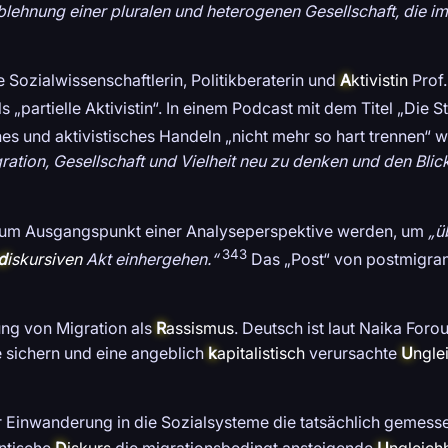
blehnung einer pluralen und heterogenen Gesellschaft, die
 Sozialwissenschaftlerin, Politikberaterin und
A
ktivistin
Prof.
 „partielle Aktivistin“. In einem Podcast mit dem Titel „Die S
hes und aktivistisches Handeln „nicht mehr so hart trennen“ 
ration, Gesellschaft und Vielheit neu zu denken und den Blick
n zum Ausgangspunkt einer Analyseperspektive werden, um
„ü
343
d
iskursiven
Akt einhergehen.“
Das „Post“ von postmigrant
ung von Migration als
R
assismus
. Deutsch ist laut Naika For
 sichern und eine angeblich
k
apitalistisch
verursachte
U
ngle
Einwanderung in die Sozialsysteme die tatsächlich gemesse
ntische
D
iskurs
die migrationsbedingt ansteigende
U
ngleichh