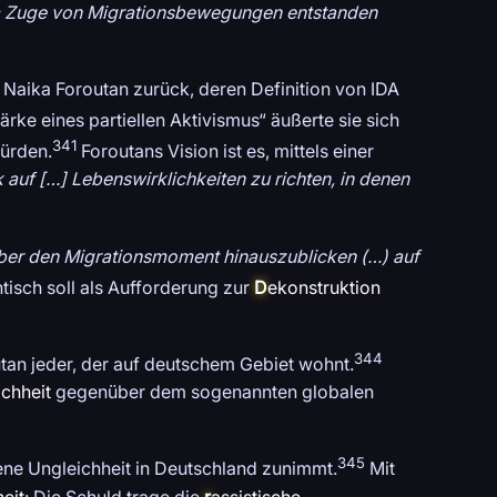
 im Zuge von Migrationsbewegungen entstanden
 Naika Foroutan zurück, deren Definition von IDA
tärke eines partiellen Aktivismus“ äußerte sie sich
341
würden.
Foroutans Vision ist es, mittels einer
 auf […] Lebenswirklichkeiten zu richten, in denen
ber den Migrationsmoment hinauszublicken (…) auf
isch soll als Aufforderung zur
D
ekonstruktion
344
outan jeder, der auf deutschem Gebiet wohnt.
ichheit
gegenüber dem sogenannten globalen
345
ne Ungleichheit in Deutschland zunimmt.
Mit
eit
: Die Schuld trage die
r
assistische