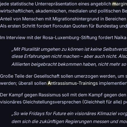
jede statistische Unterrepräsentation eines angeblich
m
argin
wirtschaftlichen, akademischen, medialen und politischen B
Anteil von Menschen mit Migrationshintergrund in Bereichen 
Als ersten Schritt fordert Foroutan Quoten für Bundestag und
Im Interview mit der Rosa-Luxemburg-Stiftung fordert Naik
„Mit Pluralität umgehen zu können ist keine Selbstverstä
diese Erfahrungen nicht machen – aber auch nicht. Al
Alliierten beigebracht bekommen haben, nicht mehr so 
Große Teile der Gesellschaft sollen umerzogen werden, um si
werden; überall sollen
A
ntirassismus-Trainings
implementier
Der Kampf gegen Rassismus soll mit dem Kampf gegen den
visionäres Gleichstellungsversprechen (Gleichheit für alle) p
„So wie Fridays for Future ein visionäres Klimaziel vo
dem sich die zukünftigen Regierungen messen und mon