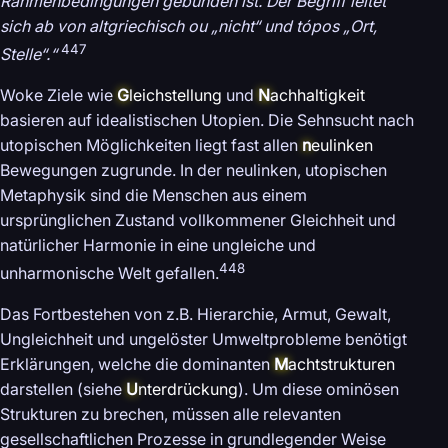
Rahmenbedingungen gebunden ist. Der Begriff leitet
sich ab von altgriechisch ou „nicht“ und tópos „Ort,
447
Stelle“.“
Woke Ziele wie
G
leichstellung
und
N
achhaltigkeit
basieren auf idealistischen Utopien. Die Sehnsucht nach
utopischen Möglichkeiten liegt fast allen
n
eulinken
Bewegungen zugrunde. In der neulinken, utopischen
Metaphysik sind die Menschen aus einem
ursprünglichen Zustand vollkommener Gleichheit und
natürlicher Harmonie in eine ungleiche und
448
unharmonische Welt gefallen.
Das Fortbestehen von z.B. Hierarchie, Armut, Gewalt,
Ungleichheit und ungelöster Umweltprobleme benötigt
Erklärungen, welche die dominanten
M
achtstrukturen
darstellen (siehe
U
nterdrückung
). Um diese ominösen
Strukturen zu brechen, müssen alle relevanten
gesellschaftlichen Prozesse in grundlegender Weise