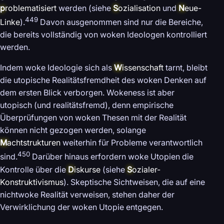
p
roblematisiert
werden (siehe
S
ozialisation
und
N
eue-
449
Linke
).
Davon ausgenommen sind nur die Bereiche,
die bereits vollständig von woken Ideologen kontrolliert
werden.
Indem woke Ideologie sich als
W
issenschaft
tarnt, bleibt
die utopische Realitätsfremdheit des woken Denken auf
dem ersten Blick verborgen. Wokeness ist aber
utopisch (und realitätsfremd), denn empirische
Überprüfungen von woken Thesen mit der Realität
können nicht gezogen werden, solange
M
achtstrukturen
weiterhin für Probleme verantwortlich
450
sind.
Darüber hinaus erfordern woke Utopien die
Kontrolle über die
D
iskurse
(siehe
S
ozialer-
Konstruktivismus
). Skeptische Sichtweisen, die auf eine
nichtwoke Realität verweisen, stehen daher der
Verwirklichung der woken Utopie entgegen.