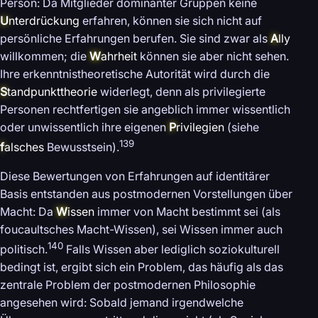
Person: Da Mitglieder dominanter Gruppen keine
U
nterdrückung
erfahren, können sie sich nicht auf
persönliche Erfahrungen berufen. Sie sind zwar als
A
lly
willkommen; die
W
ahrheit
können sie aber nicht sehen.
Ihre erkenntnistheoretische Autorität wird durch die
S
tandpunkttheorie
widerlegt, denn als privilegierte
Personen rechtfertigen sie angeblich immer wissentlich
oder unwissentlich ihre eigenen
P
rivilegien
(siehe
139
f
alsches
Bewusstsein).
Diese Bewertungen von Erfahrungen auf identitärer
Basis entstanden aus postmodernen Vorstellungen über
Macht: Da
W
issen
immer von Macht bestimmt sei (als
foucaultsches Macht-Wissen), sei Wissen immer auch
140
politisch.
Falls Wissen aber lediglich soziokulturell
bedingt ist, ergibt sich ein Problem, das häufig als das
zentrale Problem der postmodernen Philosophie
angesehen wird: Sobald jemand irgendwelche