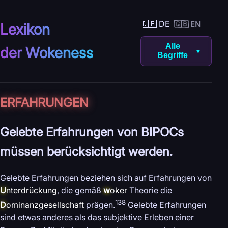
🇩🇪 DE
🇬🇧 EN
Lexikon
Alle
der Wokeness
▼
Begriffe
ER­FAHRUNGEN
Gelebte Erfahrungen von BIPOCs
müssen berücksichtigt werden.
Gelebte Erfahrungen beziehen sich auf Erfahrungen von
U
nterdrückung
, die gemäß
w
oker
Theorie die
138
D
ominanzgesellschaft
prägen.
Gelebte Erfahrungen
sind etwas anderes als das subjektive Erleben einer