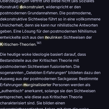
Überzeugungen vertritt und diese nicht (als Soziales
Konstrukt)
d
ekonstruiert
, widerspricht er den
postmodernen Grundannahmen. Die postmoderne,
dekonstruktive Sichtweise führt so in eine vollkommene
Unsicherheit, denn sie kann nur nihilistische Antworten
geben. Eine Lösung für den postmodernen Nihilismus
entwickelte sich aus den
n
eulinken
Sichtweisen der
141
K
ritischen-Theorien
.
Die heutige woke Ideologie basiert darauf, dass
Bestandsteile aus der Kritischen Theorie mit
postmodernen Sichtweisen fusionierten. Die
sogenannten „Gelebten Erfahrungen“ bildeten dazu den
Ausweg aus der postmodernen Sackgasse: Bestimmte
Erfahrungen
m
arginalisierter
Personen werden als
„authentisch“ anerkannt, solange sie den Sichtweisen
entsprechen, wie diese aus Kritischen Theorie
charakterisiert sind. Sie bilden einen
erkenntnistheoretischen Anker, mit dem die woke