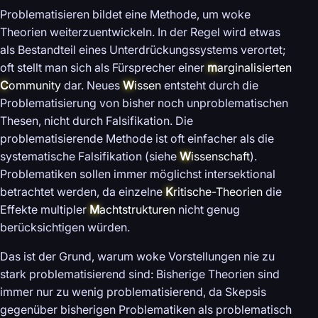
Problematisieren bildet eine Methode, um woke
Theorien weiterzuentwickeln. In der Regel wird etwas
als Bestandteil eines Unterdrückungssystems verortet;
oft stellt man sich als Fürsprecher einer
m
arginalisierten
C
ommunity
dar. Neues
W
issen
entsteht durch die
Problematisierung von bisher noch unproblematischen
Thesen, nicht durch Falsifikation. Die
problematisierende Methode ist oft einfacher als die
systematische Falsifikation (siehe
W
issenschaft
).
Problematiken sollen immer möglichst intersektional
betrachtet werden, da einzelne
K
ritische-Theorien
die
Effekte multipler
M
achtstrukturen
nicht genug
berücksichtigen würden.
Das ist der Grund, warum woke Vorstellungen nie zu
stark problematisierend sind: Bisherige Theorien sind
immer nur zu wenig problematisierend, da Skepsis
gegenüber bisherigen Problematiken als problematisch