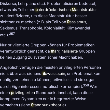
Diskurse, Lehrpläne etc.). Problematisieren bedeutet,
etwas als Teil einer
u
nterdrückerischen
M
achtstruktur
zu identifizieren, um diese Machtstruktur besser
sichtbar zu machen (z.B. als Teil von
R
assismus
,
Sexismus, Transphobie, Kolonialität, Klimawandel
357
etc.).
Nur privilegierte Gruppen können für Problematiken
verantwortlich gemacht, da
m
arginalisierte
Gruppen
keinen Zugang zu systemischer Macht haben.
Angeblich verfügen die meisten privilegierten Personen
nicht über ausreichend
B
ewusstsein
, um Problematiken
richtig verstehen zu können; teilweise sind sie sogar
358
durch Eigeninteressen moralisch korrumpiert.
Wer
einen
p
rivilegierten
Standpunkt innehat, kann diese
komplexen Dynamiken nur in begrenzter Weise
verstehen (siehe
S
tandpunkttheorie
).