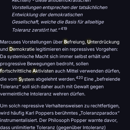
Rechten) - diese antidemokratischen
Vorstellungen entsprechen der tatsächlichen
Entwicklung der demokratischen
Gesellschaft, welche die Basis für allseitige
419
Toleranz zerstört hat.“
Marcuses Vorstellungen über
B
efreiung
,
U
nterdrückung
und
D
emokratie
legitimieren ein repressives Vorgehen:
Da systemische Macht sich immer selbst erhält und
progressive Bewegungen bedroht, sollen
f
ortschrittliche
A
ktivisten
auch Mittel verwenden dürfen,
420
die vom
S
ystem
abgelehnt werden.
Eine „befreiende
Toleranz“ soll sich daher auch mit Gewalt gegen
vermeintliche Intoleranz wehren dürfen.
Um solch repressive Verhaltensweisen zu rechtfertigen,
wird häufig Karl Poppers berühmtes „Toleranzparadox“
instrumentalisiert. Der Philosoph Popper warnte davor,
dass unlimitierte Toleranz (gegenüber Intoleranz)