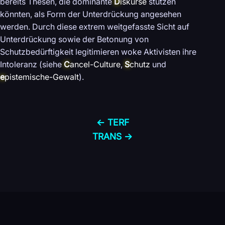
bereits Thesen, die dominante
D
iskurse
stützen
könnten, als Form der Unterdrückung angesehen
werden. Durch diese extrem weitgefasste Sicht auf
Unterdrückung sowie der Betonung von
Schutzbedürftigkeit legitimieren woke Aktivisten ihre
Intoleranz (siehe
C
ancel-Culture
,
S
chutz
und
e
pistemische-Gewalt
).
← TERF
TRANS →