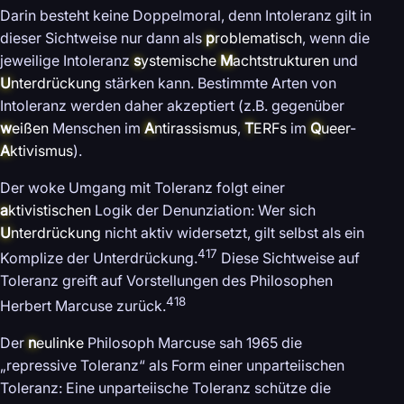
Darin besteht keine Doppelmoral, denn Intoleranz gilt in
dieser Sichtweise nur dann als
p
roblematisch
, wenn die
jeweilige Intoleranz
s
ystemische
M
achtstrukturen
und
U
nterdrückung
stärken kann. Bestimmte Arten von
Intoleranz werden daher akzeptiert (z.B. gegenüber
w
eißen
Menschen im
A
ntirassismus
,
T
ERFs
im
Q
ueer
-
A
ktivismus
).
Der woke Umgang mit Toleranz folgt einer
a
ktivistischen
Logik der Denunziation: Wer sich
U
nterdrückung
nicht aktiv widersetzt, gilt selbst als ein
417
Komplize der Unterdrückung.
Diese Sichtweise auf
Toleranz greift auf Vorstellungen des Philosophen
418
Herbert Marcuse zurück.
Der
n
eulinke
Philosoph Marcuse sah 1965 die
„repressive Toleranz“ als Form einer unparteiischen
Toleranz: Eine unparteiische Toleranz schütze die