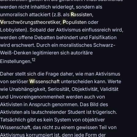
werden nicht inhaltlich widerlegt, sondern als
unmoralisch attackiert (z.B. als
R
assisten
,
V
erschwörungstheoretiker
,
P
opulisten
oder
Lobbyisten). Sobald der Aktivismus einflussreich wird,
werden offene Debatten behindert und Falsifikation
wird erschwert. Durch ein moralistisches Schwarz-
Weiß-Denken legitimieren sich autoritäre
12
Einstellungen.
Daher stellt sich die Frage daher, wie man Aktivismus
von seriöser
W
issenschaft
unterscheiden kann. Werte
wie Unabhängigkeit, Seriosität, Objektivität, Validität
und Unvoreingenommenheit werden auch von
Aktivisten in Anspruch genommen. Das Bild des
Aktivisten als lautschreiender Student ist trügerisch.
Tatsächlich gibt es kein System von objektiver
Wissenschaft, das nicht zu einem gewissen Teil von
Aktivismus korrumpiert ist, denn jede Form der