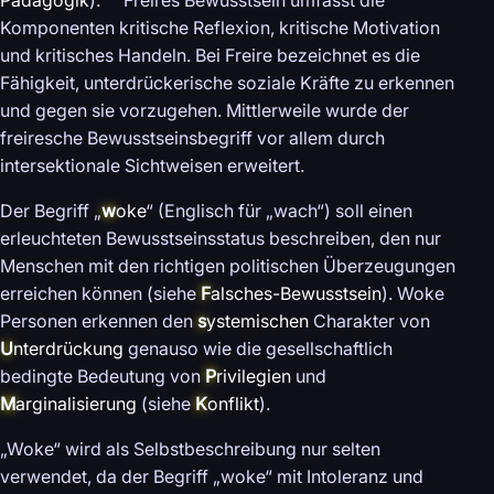
Pädagogik
).
Freires Bewusstsein umfasst die
Komponenten kritische Reflexion, kritische Motivation
und kritisches Handeln. Bei Freire bezeichnet es die
Fähigkeit, unterdrückerische soziale Kräfte zu erkennen
und gegen sie vorzugehen. Mittlerweile wurde der
freiresche Bewusstseinsbegriff vor allem durch
intersektionale Sichtweisen erweitert.
Der Begriff „
w
oke
“ (Englisch für „wach“) soll einen
erleuchteten Bewusstseinsstatus beschreiben, den nur
Menschen mit den richtigen politischen Überzeugungen
erreichen können (siehe
F
alsches-Bewusstsein
). Woke
Personen erkennen den
s
ystemischen
Charakter von
U
nterdrückung
genauso wie die gesellschaftlich
bedingte Bedeutung von
P
rivilegien
und
M
arginalisierung
(siehe
K
onflikt
).
„Woke“ wird als Selbstbeschreibung nur selten
verwendet, da der Begriff „woke“ mit Intoleranz und