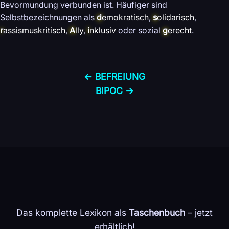
Bevormundung verbunden ist. Häufiger sind
Selbstbezeichnungen als
d
emokratisch
,
s
olidarisch
,
r
assismuskritisch
,
A
lly
,
i
nklusiv
oder sozial
g
erecht
.
← BEFREIUNG
BIPOC →
Das komplette Lexikon als
Taschenbuch
– jetzt
erhältlich!