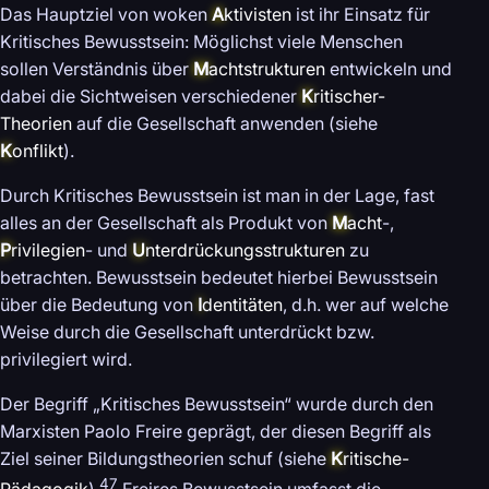
Das Hauptziel von woken
A
ktivisten
ist ihr Einsatz für
Kritisches Bewusstsein: Möglichst viele Menschen
sollen Verständnis über
M
achtstrukturen
entwickeln und
dabei die Sichtweisen verschiedener
K
ritischer-
Theorien
auf die Gesellschaft anwenden (siehe
K
onflikt
).
Durch Kritisches Bewusstsein ist man in der Lage, fast
alles an der Gesellschaft als Produkt von
M
acht
-,
P
rivilegien
- und
U
nterdrückungsstrukturen
zu
betrachten. Bewusstsein bedeutet hierbei Bewusstsein
über die Bedeutung von
I
dentitäten
, d.h. wer auf welche
Weise durch die Gesellschaft unterdrückt bzw.
privilegiert wird.
Der Begriff „Kritisches Bewusstsein“ wurde durch den
Marxisten Paolo Freire geprägt, der diesen Begriff als
Ziel seiner Bildungstheorien schuf (siehe
K
ritische-
47