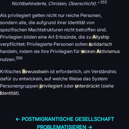
355
Nichtbehinderte, Christen, Oberschicht).“
Als privilegiert gelten nicht nur reiche Personen,
sondern alle, die aufgrund ihrer Identität von
spezifischen Machtstrukturen nicht betroffen sind.
Privilegien bilden eine Art Erbsünde, die zu
A
llyship
verpflichtet: Privilegierte Personen sollen
s
olidarisch
handeln, indem sie ihre Privilegien für
w
oken
A
ktivismus
356
nutzen.
Kritisches
B
ewusstsein
ist erforderlich, um Verständnis
dafür zu entwickeln, auf welche Weise das System
Personengruppen
p
rivilegiert
oder
u
nterdrückt
(siehe
I
dentität
).
← POSTMIGRANTISCHE GESELLSCHAFT
PROBLEMATISIEREN →