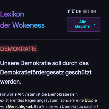
🇩🇪 DE
🇬🇧 EN
Lexikon
Alle
der Wokeness
▼
Begriffe
DEMO­KRATIE
Unsere Demokratie soll durch das
Demokratiefördergesetz geschützt
werden.
Für woke Aktivisten ist die Demokratie kein
existierendes Regierungssystem, sondern eine
U
topie
von
G
erechtigkeit
: Ihre Vision von Demokratie existiert