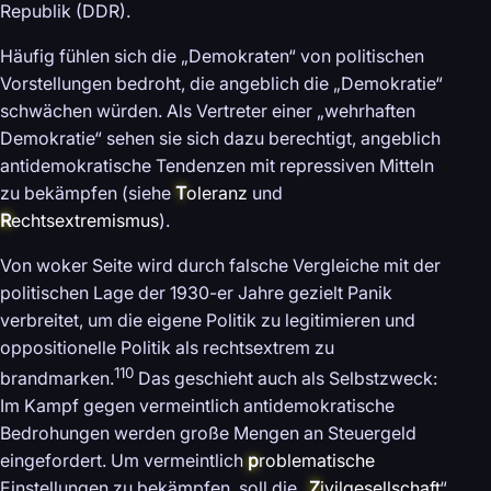
Republik (DDR).
Häufig fühlen sich die „Demokraten“ von politischen
Vorstellungen bedroht, die angeblich die „Demokratie“
schwächen würden. Als Vertreter einer „wehrhaften
Demokratie“ sehen sie sich dazu berechtigt, angeblich
antidemokratische Tendenzen mit repressiven Mitteln
zu bekämpfen (siehe
T
oleranz
und
R
echtsextremismus
).
Von woker Seite wird durch falsche Vergleiche mit der
politischen Lage der 1930-er Jahre gezielt Panik
verbreitet, um die eigene Politik zu legitimieren und
oppositionelle Politik als rechtsextrem zu
110
brandmarken.
Das geschieht auch als Selbstzweck:
Im Kampf gegen vermeintlich antidemokratische
Bedrohungen werden große Mengen an Steuergeld
eingefordert. Um vermeintlich
p
roblematische
Einstellungen zu bekämpfen, soll die „
Z
ivilgesellschaft
“