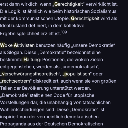
erst dann wirklich, wenn „
G
erechtigkeit
“ verwirklicht ist.
Die Logik ist ähnlich wie beim historischen Sozialismus
mit der kommunistischen Utopie.
G
erechtigkeit
wird als
Idealzustand definiert, in dem kollektive
109
Ergebnisgleichheit erzielt ist.
W
oke
A
ktivisten
benutzen häufig „unsere Demokratie“
als Slogan. Diese „Demokratie“ bezeichnet eine
bestimmte
H
altung
: Positionen, die woken Zielen
entgegenstehen, werden als „undemokratisch“,
„
v
erschwörungstheoretisch
“, „
p
opulistisch
“ oder
„
r
echtsextrem
“ diskreditiert, auch wenn sie von großen
Teilen der Bevölkerung unterstützt werden.
„Demokratie“ stellt einen Code für utopische
Vorstellungen dar, die unabhängig von tatsächlichen
Wahlentscheidungen sind. Diese „Demokratie“ ist
inspiriert von der vermeintlich demokratischen
Propaganda aus der Deutschen Demokratischen