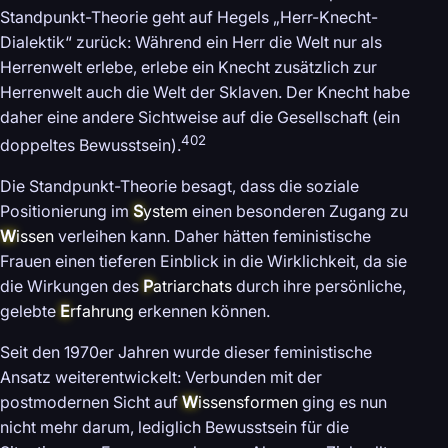
Standpunkt-Theorie geht auf Hegels „Herr-Knecht-
Dialektik“ zurück: Während ein Herr die Welt nur als
Herrenwelt erlebe, erlebe ein Knecht zusätzlich zur
Herrenwelt auch die Welt der Sklaven. Der Knecht habe
daher eine andere Sichtweise auf die Gesellschaft (ein
402
doppeltes Bewusstsein).
Die Standpunkt-Theorie besagt, dass die soziale
Positionierung im
S
ystem
einen besonderen Zugang zu
W
issen
verleihen kann. Daher hätten feministische
Frauen einen tieferen Einblick in die Wirklichkeit, da sie
die Wirkungen des
P
atriarchats
durch ihre persönliche,
gelebte
E
rfahrung
erkennen können.
Seit den 1970er Jahren wurde dieser feministische
Ansatz weiterentwickelt: Verbunden mit der
postmodernen Sicht auf
W
issensformen
ging es nun
nicht mehr darum, lediglich Bewusstsein für die