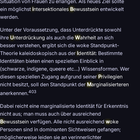
Situation von Frauen zu erlangen. Als neues Ziel sollte
ein möglichst
i
ntersektionales
B
ewusstsein
entwickelt
werden.
Unter der Voraussetzung, dass Unterdrückte sowohl
ihre
U
nterdrückung
als auch die
W
ahrheit
an sich
besser verstehen, ergibt sich die woke Standpunkt-
Theorie kaleidoskopisch aus der
I
dentität
: Bestimmte
Identitäten bieten einen speziellen Einblick in
(schwarze, indigene, queere etc…) Wissensformen. Wer
diesen speziellen Zugang aufgrund seiner
P
rivilegien
nicht besitzt, soll den Standpunkt der
M
arginalisierteren
403
anerkennen.
Dabei reicht eine marginalisierte Identität für Erkenntnis
nicht aus; man muss auch über ausreichend
B
ewusstsein
verfügen. Alle nicht ausreichend
w
oke
Personen sind in dominanten Sichtweisen gefangen;
möglicherweise leiden sie an verinnerlichter