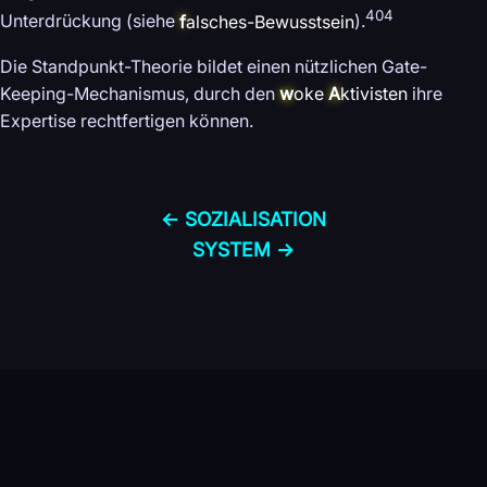
404
Unterdrückung (siehe
f
alsches-Bewusstsein
).
Die Standpunkt-Theorie bildet einen nützlichen Gate-
Keeping-Mechanismus, durch den
w
oke
A
ktivisten
ihre
Expertise rechtfertigen können.
← SOZIALISATION
SYSTEM →