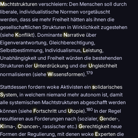
M
achtstrukturen
verschleiern: Den Menschen soll durch
liberale, individualistische Normen vorgetäuscht
werden, dass sie mehr Freiheit hätten als ihnen die
gesellschaftlichen Strukturen in Wirklichkeit zugestehen
(siehe
K
onflikt
). Dominante
N
arrative
über
Eigenverantwortung, Gleichberechtigung,
Selbstbestimmung, Individualismus,
L
eistung
,
Unabhängigkeit und Freiheit würden die bestehenden
Strukturen der
U
nterdrückung
und der
U
ngleichheit
179
normalisieren (siehe
W
issensformen
).
Stattdessen fordern woke Aktivisten ein
s
olidarisches
S
ystem
, in welchem niemand mehr autonom ist, damit
alle systemischen Machtstrukturen abgeschafft werden
180
können (siehe
F
ortschritt
und
U
topie
).
In der Regel
resultieren aus Forderungen nach (sozialer,
G
ender
-,
K
lima
-,
C
hancen
-, rassischer etc.)
G
erechtigkeit
neue
Formen der Regulierung, mit denen woke
E
xperten
die