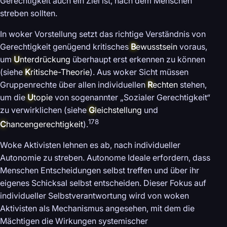
Gerechtigkeit auch ein Ziel ist, nach dem Menschen
streben sollten.
In woker Vorstellung setzt das richtige Verständnis von
Gerechtigkeit genügend kritisches
B
ewusstsein
voraus,
um
U
nterdrückung
überhaupt erst erkennen zu können
(siehe
K
ritische-Theorie
). Aus woker Sicht müssen
Gruppenrechte über allen individuellen
R
echten
stehen,
um die
U
topie
von sogenannter „Sozialer Gerechtigkeit“
zu verwirklichen (siehe
G
leichstellung
und
178
C
hancengerechtigkeit
).
Woke Aktivisten lehnen es ab, nach individueller
Autonomie zu streben. Autonome Ideale erfordern, dass
Menschen Entscheidungen selbst treffen und über ihr
eigenes Schicksal selbst entscheiden. Dieser Fokus auf
individueller Selbstverantwortung wird von woken
Aktivisten als Mechanismus angesehen, mit dem die
Mächtigen die Wirkungen systemischer