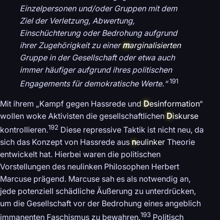
Einzelpersonen und/oder Gruppen mit dem
Ziel der Verletzung, Abwertung,
Einschüchterung oder Bedrohung aufgrund
ihrer Zugehörigkeit zu einer
m
arginalisierten
Gruppe in der Gesellschaft oder etwa auch
immer häufiger aufgrund ihres politischen
191
Engagements für demokratische Werte.“
Mit ihrem „Kampf gegen Hassrede und
D
esinformation
“
wollen woke Aktivisten die gesellschaftlichen
D
iskurse
192
kontrollieren.
Diese repressive Taktik ist nicht neu, da
sich das Konzept von Hassrede aus
n
eulinker
Theorie
entwickelt hat. Hierbei waren die politischen
Vorstellungen des neulinken Philosophen Herbert
Marcuse prägend. Marcuse sah es als notwendig an,
jede potenziell schädliche Äußerung zu unterdrücken,
um die Gesellschaft vor der Bedrohung eines angeblich
193
immanenten Faschismus zu bewahren.
Politisch