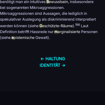
benötigt man ein intuitives
B
ewusstsein
, insbesondere
bei sogenannten Mikroaggressionen.
Mikroaggressionen sind Aussagen, die lediglich in
spekulativer Auslegung als diskriminierend interpretiert
196
werden können (siehe
G
eschützte-Räume
).
Laut
Definition betrifft Hassrede nur
m
arginalisierte
Personen
(siehe
e
pistemische
Gewalt).
← HALTUNG
IDENTITÄT →