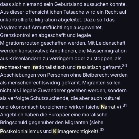
dass sich niemand sein Geburtsland aussuchen konnte.
Aus dieser offensichtlichen Tatsache wird ein Recht auf
unkontrollierte Migration abgeleitet. Dazu soll das
Asylrecht auf Armutsflüchtlinge ausgeweitet,
Grenzkontrollen abgeschafft und legale
Migrationsrouten geschaffen werden. Mit Leidenschaft
werden konservative Ambitionen, die Massenmigration
aus Krisenländern zu verringern oder zu stoppen, als
30
r
echtsextrem
,
n
ationalistisch
und
r
assistisch
geframt.
Abschiebungen von Personen ohne Bleiberecht werden
als menschenrechtswidrig geframt. Migranten sollen
nicht als illegale Zuwanderer gesehen werden, sondern
als verfolgte Schutzsuchende, die aber auch kulturell
31
und ökonomisch bereichernd wirken (siehe
N
arrativ
).
Angeblich haben die Europäer eine moralische
Bringschuld gegenüber den Migranten (siehe
32
P
ostkolonialismus
und
K
limagerechtigkeit
).