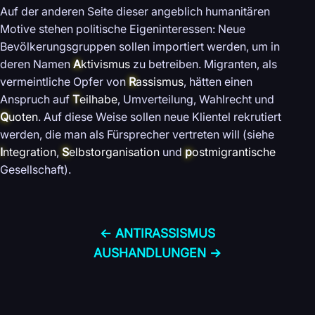
Auf der anderen Seite dieser angeblich humanitären
Motive stehen politische Eigeninteressen: Neue
Bevölkerungsgruppen sollen importiert werden, um in
deren Namen
A
ktivismus
zu betreiben. Migranten, als
vermeintliche Opfer von
R
assismus
, hätten einen
Anspruch auf
T
eilhabe
, Umverteilung, Wahlrecht und
Q
uoten
. Auf diese Weise sollen neue Klientel rekrutiert
werden, die man als Fürsprecher vertreten will (siehe
I
ntegration
,
S
elbstorganisation
und
p
ostmigrantische
Gesellschaft).
← ANTI­RASSISMUS
AUS­HANDLUNGEN →