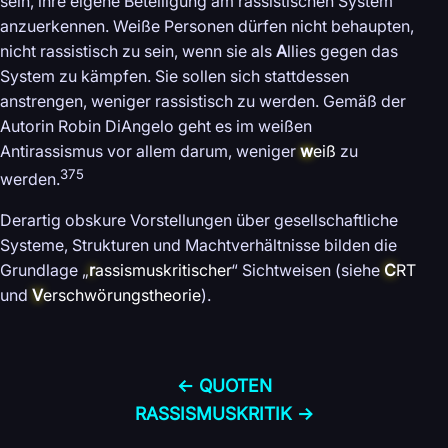
sein, ihre eigene Beteiligung am rassistischen System
anzuerkennen. Weiße Personen dürfen nicht behaupten,
nicht rassistisch zu sein, wenn sie als
A
llies gegen das
System zu kämpfen. Sie sollen sich stattdessen
anstrengen, weniger rassistisch zu werden. Gemäß der
Autorin Robin DiAngelo geht es im weißen
Antirassismus vor allem darum, weniger
w
eiß
zu
375
werden.
Derartig obskure Vorstellungen über gesellschaftliche
Systeme, Strukturen und Machtverhältnisse bilden die
Grundlage „
r
assismuskritischer
“ Sichtweisen (siehe
C
RT
und
V
erschwörungstheorie
).
← QUOTEN
RASSISMUS­KRITIK →