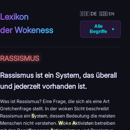
🇩🇪 DE
🇬🇧 EN
Lexikon
Alle
der Wokeness
▼
Begriffe
RASSISMUS
Rassismus ist ein System, das überall
und jederzeit vorhanden ist.
Was ist Rassismus? Eine Frage, die sich als eine Art
Gretchenfrage stellt. In der woken Sicht beschreibt
Rassismus ein
S
ystem
, dessen Bedeutung die meisten
Menschen nicht verstehen.
W
oke
A
ktivisten
betreiben