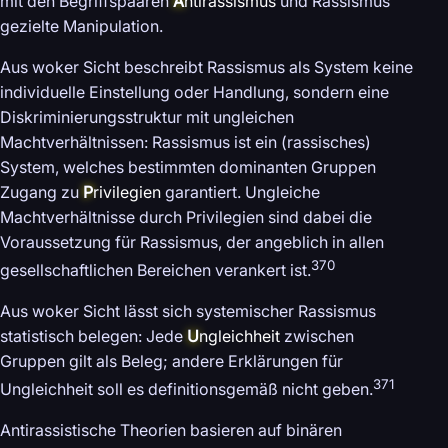
mit den Begriffspaaren
A
ntirassismus
und Rassismus
gezielte Manipulation.
Aus woker Sicht beschreibt Rassismus als System keine
individuelle Einstellung oder Handlung, sondern eine
Diskriminierungsstruktur mit ungleichen
Machtverhältnissen: Rassismus ist ein (rassisches)
System, welches bestimmten dominanten Gruppen
Zugang zu
P
rivilegien
garantiert. Ungleiche
Machtverhältnisse durch Privilegien sind dabei die
Voraussetzung für Rassismus, der angeblich in allen
370
gesellschaftlichen Bereichen verankert ist.
Aus woker Sicht lässt sich systemischer Rassismus
statistisch belegen: Jede
U
ngleichheit
zwischen
Gruppen gilt als Beleg; andere Erklärungen für
371
Ungleichheit soll es definitionsgemäß nicht geben.
Antirassistische Theorien basieren auf binären