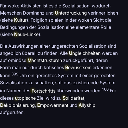
Für woke Aktivisten ist es die Sozialisation, wodurch
Menschen Dominanz und
U
nterdrückung
verinnerlichen
(siehe
K
ultur
). Folglich spielen in der woken Sicht die
Bedingungen der Sozialisation eine elementare Rolle
(siehe
N
eue-Linke
).
Die Auswirkungen einer ungerechten Sozialisation sind
angeblich überall zu finden: Alle
U
ngleichheiten
werden
auf ominöse
M
achtstrukturen
zurückgeführt, deren
Form man nur durch kritisches
B
ewusstsein
erkennen
399
kann.
Um ein gerechtes System mit einer gerechten
Sozialisation zu schaffen, soll das existierende System
400
im Namen des
F
ortschritts
überwunden werden.
Für
dieses
u
topische
Ziel wird zu
S
olidarität
,
D
ekolonisierung
,
E
mpowerment
und
A
llyship
aufgerufen.