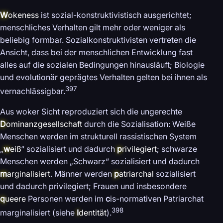
W
okeness
ist sozial-konstruktivistisch ausgerichtet;
menschliches Verhalten gilt mehr oder weniger als
beliebig formbar. Sozialkonstruktivisten vertreten die
Ansicht, dass bei der menschlichen Entwicklung fast
alles auf die sozialen Bedingungen hinausläuft; Biologie
und evolutionär geprägtes Verhalten gelten bei ihnen als
397
vernachlässigbar.
Aus woker Sicht reproduziert sich die ungerechte
D
ominanzgesellschaft
durch die Sozialisation: Weiße
Menschen werden im strukturell rassistischen System
„
w
eiß
“ sozialisiert und dadurch
p
rivilegiert
; schwarze
Menschen werden „Schwarz“ sozialisiert und dadurch
m
arginalisiert
. Männer werden
p
atriarchal
sozialisiert
und dadurch privilegiert; Frauen und insbesondere
q
ueere
Personen werden im
c
is-normativen Patriarchat
398
marginalisiert (siehe
I
dentität
).