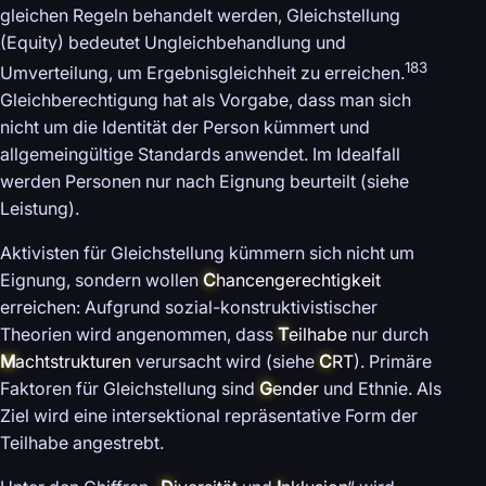
gleichen Regeln behandelt werden, Gleichstellung
(Equity) bedeutet Ungleichbehandlung und
183
Umverteilung, um Ergebnisgleichheit zu erreichen.
Gleichberechtigung hat als Vorgabe, dass man sich
nicht um die Identität der Person kümmert und
allgemeingültige Standards anwendet. Im Idealfall
werden Personen nur nach Eignung beurteilt (siehe
Leistung).
Aktivisten für Gleichstellung kümmern sich nicht um
Eignung, sondern wollen
C
hancengerechtigkeit
erreichen: Aufgrund sozial-konstruktivistischer
Theorien wird angenommen, dass
T
eilhabe
nur durch
M
achtstrukturen
verursacht wird (siehe
C
RT
). Primäre
Faktoren für Gleichstellung sind
G
ender
und Ethnie. Als
Ziel wird eine intersektional repräsentative Form der
Teilhabe angestrebt.