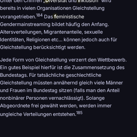
Unter den Chiffren „
D
iversität
und
I
nklusion
“ wird
bereits in vielen Organisationen Gleichstellung
184
vorangetrieben.
Das
f
eministische
Gendermainstreaming bildet häufig den Anfang.
Altersverteilungen, Migrantenanteile, sexuelle
Identitäten, Religionen etc… können jedoch auch für
Gleichstellung berücksichtigt werden.
Jede Form von Gleichstellung verzerrt den Wettbewerb.
Ein gutes Beispiel hierfür ist die Zusammensetzung des
Bundestags. Für tatsächliche geschlechtliche
Gleichstellung müssten annähernd gleich viele Männer
und Frauen im Bundestag sitzen (falls man den Anteil
nonbinärer Personen vernachlässigt). Solange
Abgeordnete frei gewählt werden, werden immer
185
ungleiche Verteilungen entstehen.