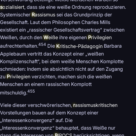
s
ozialisiert
, dass sie eine weiße Ordnung reproduzieren.
Systemischer
R
assismus
sei das Grundprinzip der
Gesellschaft. Laut dem Philosophen Charles Mills
existiert ein „rassischer Gesellschaftsvertrag“ zwischen
Weißen, durch den
W
eiße
ihre eigenen
P
rivilegien
454
aufrechterhalten.
Die
K
ritische-Pädagogin
Barbara
Applebaum vertritt das Konzept einer „weißen
Komplizenschaft“, bei dem weiße Menschen Komplotte
schmieden: Indem sie absichtlich nicht auf den Zugang
zu
P
rivilegien
verzichten, machen sich die weißen
Menschen an einem rassischen Komplott
455
mitschuldig.
Viele dieser verschwörerischen,
r
assismuskritischen
Vorstellungen bauen auf dem Konzept einer
„Interessenkonvergenz“ auf. Die
„Interessenkonvergenz“ behauptet, dass Weiße nur
dann die Interessen von
B
IPOCS
berücksichtigen, wenn