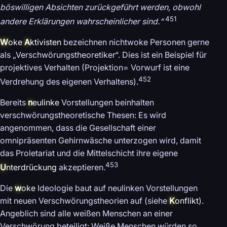
böswilligen Absichten zurückgeführt werden, obwohl
451
andere Erklärungen wahrscheinlicher sind.“
W
oke
A
ktivisten
bezeichnen nichtwoke Personen gerne
als „Verschwörungstheoretiker“. Dies ist ein Beispiel für
projektives Verhalten (Projektion= Vorwurf ist eine
452
Verdrehung des eigenen Verhaltens).
Bereits
n
eulinke
Vorstellungen beinhalten
verschwörungstheoretische Thesen: Es wird
angenommen, dass die Gesellschaft einer
omnipräsenten Gehirnwäsche unterzogen wird, damit
das Proletariat und die Mittelschicht ihre eigene
453
U
nterdrückung
akzeptieren.
Die
w
oke
Ideologie baut auf neulinken Vorstellungen
mit neuen Verschwörungstheorien auf (siehe
K
onflikt
).
Angeblich sind alle weißen Menschen an einer
Verschwörung beteiligt: Weiße Menschen würden so