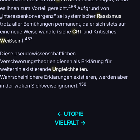
456
es ihnen zum Vorteil gereicht.
Aufgrund von
„Interessenkonvergenz“ sei systemischer
R
assismus
trotz aller Bemühungen permanent, da er sich stets auf
eine neue Weise wandle (siehe
C
RT
und Kritisches
457
W
eißsein
).
Diese pseudowissenschaftlichen
Verschwörungstheorien dienen als Erklärung für
weiterhin existierende
U
ngleichheiten
.
Wahrscheinlichere Erklärungen existieren, werden aber
458
in der woken Sichtweise ignoriert.
← UTOPIE
VIELFALT →