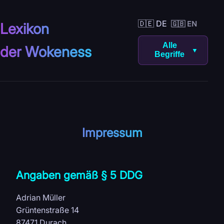
🇩🇪 DE
🇬🇧 EN
Lexikon
Alle
der Wokeness
▼
Begriffe
Impressum
Angaben gemäß § 5 DDG
Adrian Müller
Grüntenstraße 14
87471 Durach